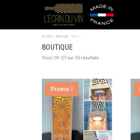
ACCUEIL
/
BOUTIQUE
/ PAGE 3
BOUTIQUE
Voici 19–27 sur 55 résultats
Promo !