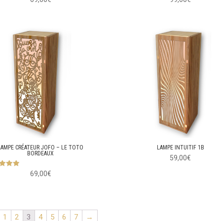
LAMPE CRÉATEUR JOFO – LE TOTO
LAMPE INTUITIF 1B
BORDEAUX
59,00
€
5
69,00
€
ur 5
1
2
3
4
5
6
7
→