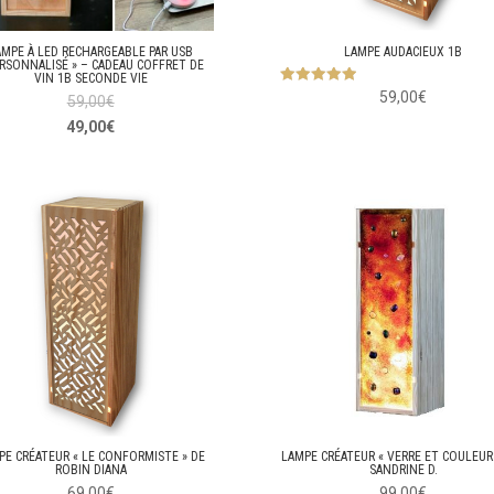
AMPE À LED RECHARGEABLE PAR USB
LAMPE AUDACIEUX 1B
ERSONNALISÉ » – CADEAU COFFRET DE
VIN 1B SECONDE VIE
5
59,00
€
59,00
€
sur 5
49,00
€
PE CRÉATEUR « LE CONFORMISTE » DE
LAMPE CRÉATEUR « VERRE ET COULEUR
ROBIN DIANA
SANDRINE D.
69,00
€
99,00
€