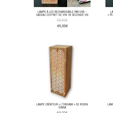
LAMPE À LED RECHARGEABLE PAR USB –
L
CADEAU COFFRET DE VIN 1B SECONDE VIE
« P
59,00
€
49,00
€
LAMPE CRÉATEUR « L’ORIGAMI » DE ROBIN
LAM
DIANA
69,00
€