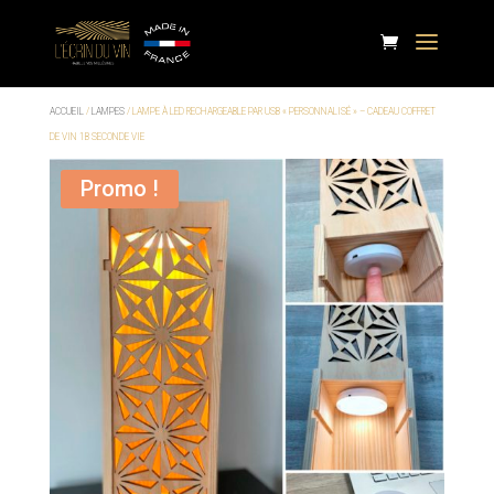
ACCUEIL
/
LAMPES
/ LAMPE À LED RECHARGEABLE PAR USB « PERSONNALISÉ » – CADEAU COFFRET
DE VIN 1B SECONDE VIE
Promo !