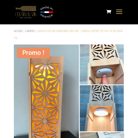
ACCUEIL
/
LAMPES
/ LAMPE À LED RECHARGEABLE PAR USB – CADEAU COFFRET DE VIN 1B SECONDE
VIE
Promo !