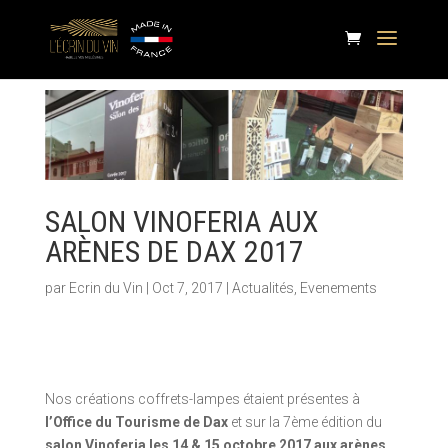
SALON VINOFERIA AUX
ARÈNES DE DAX 2017
par
Ecrin du Vin
|
Oct 7, 2017
|
Actualités
,
Evenements
Nos créations coffrets-lampes étaient présentes à
l’Office du Tourisme de Dax
et sur la 7ème édition du
salon Vinoferia les 14 & 15 octobre 2017 aux arènes