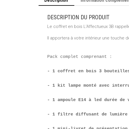
Description
Information complémen
DESCRIPTION DU PRODUIT
Le coffret en bois L’Affectueux 3B rappel
Il apportera à votre intérieur une touche de
Pack complet comprenant :

- 1 coffret en bois 3 bouteille
- 1 kit lampe monté avec interr
- 1 ampoule E14 à led durée de 
- 1 filtre diffusant de lumière
- 1 mini-livret de présentation