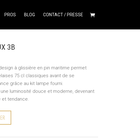
PROS
BLOG
CONTACT / PRESSE
X 3B
esign à glissière en pin maritime permet
delaises 75 cl classiques avant de se
nce grâce au kit lampe fourni.
 une luminosité douce et moderne, devenant
e et tendance.
IER