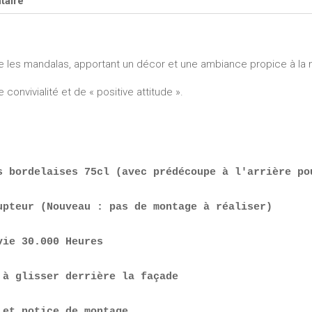
taire
le les mandalas, apportant un décor et une ambiance propice à la 
 convivialité et de « positive attitude ».
s bordelaises 75cl (avec prédécoupe à l'arrière po
upteur (Nouveau : pas de montage à réaliser)
vie 30.000 Heures
 à glisser derrière la façade
 et notice de montage