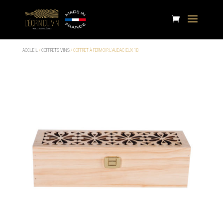
ACCUEIL
/
COFFRETS VINS
/ COFFRET À FERMOIR L’AUDACIEUX 1B