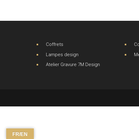
Coffrets
Co
Lampes design
Me
Atelier Gravure 7M Design
FR/EN