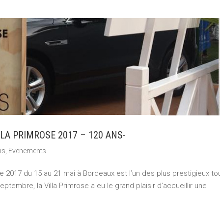
LA PRIMROSE 2017 – 120 ANS-
ns
,
Evenements
e 2017 du 15 au 21 mai à Bordeaux est l’un des plus prestigieux to
ptembre, la Villa Primrose a eu le grand plaisir d’accueillir une