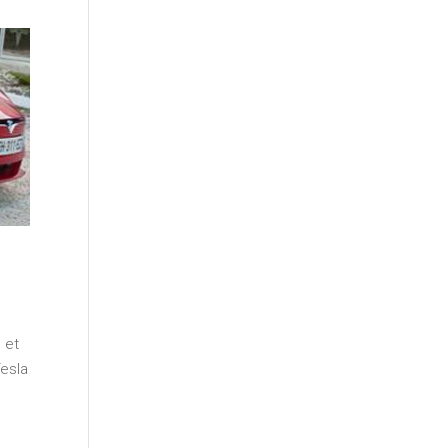
 et
Tesla