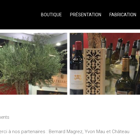
BOUTIQUE
PRÉSENTATION
FABRICATION
ents
erci à nos partenaires : Bernard Magrez, Yvon Mau et Château
.