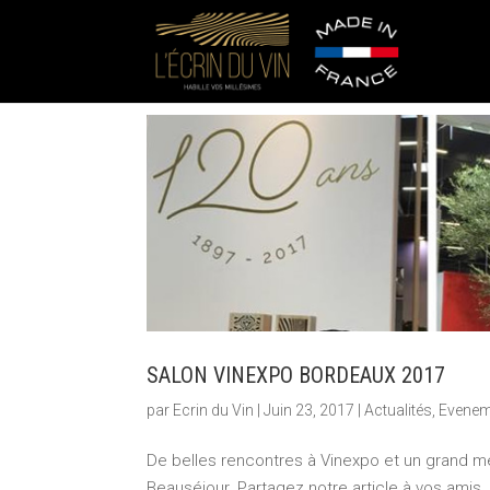
SALON VINEXPO BORDEAUX 2017
par
Ecrin du Vin
|
Juin 23, 2017
|
Actualités
,
Evenem
De belles rencontres à Vinexpo et un grand m
Beauséjour. Partagez notre article à vos amis..